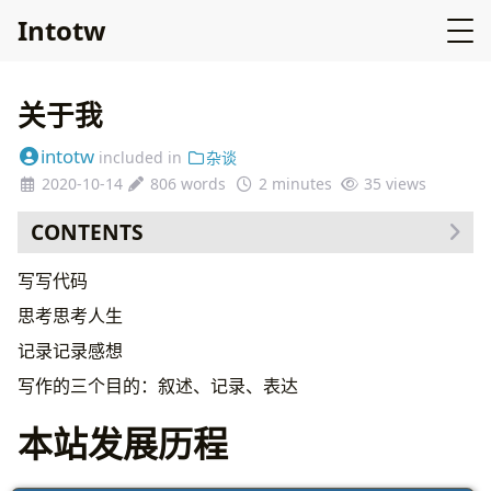
Intotw
关于我
intotw
included in
杂谈
2020-10-14
806 words
2 minutes
35
views
CONTENTS
2024.6
写写代码
2023.8
思考思考人生
2020.10
记录记录感想
2018.10
2018.1
写作的三个目的：叙述、记录、表达
本站发展历程