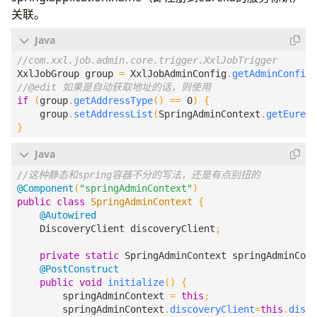
关联。
XxlJobGroup
group
=
XxlJobAdminConfig
.
getAdminConfig
(
if
(
group
.
getAddressType
()
==
0
)
{
group
.
setAddressList
(
SpringAdminContext
.
getEureka
}
@Component
(
"springAdminContext"
)
public
class
SpringAdminContext
{
@Autowired
DiscoveryClient
discoveryClient
;
private
static
SpringAdminContext
springAdminCont
@PostConstruct
public
void
initialize
()
{
springAdminContext
=
this
;
springAdminContext
.
discoveryClient
=
this
.
disco