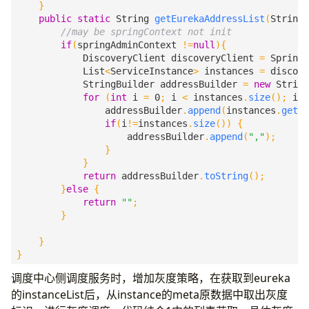
}
public
static
String
getEurekaAddressList
(
String
if
(
springAdminContext
!=
null
){
DiscoveryClient
discoveryClient
=
SpringA
List
<
ServiceInstance
>
instances
=
discove
StringBuilder
addressBuilder
=
new
String
for
(
int
i
=
0
;
i
<
instances
.
size
();
i
++
addressBuilder
.
append
(
instances
.
get
(
i
if
(
i
!=
instances
.
size
())
{
addressBuilder
.
append
(
","
);
}
}
return
addressBuilder
.
toString
();
}
else
{
return
""
;
}
}
}
调度中心侧调度服务时，增加灰度策略，在获取到eureka
的instanceList后，从instance的meta原数据中取出灰度