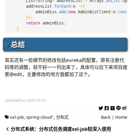
}
List
<
String
>
addressList
=
Arrays
.
asList
(
Spri
addressList
.
forEach
(
e
->{
@PostMapping
(
"/job/{method}"
)
adminBizs
.
add
(
new
AdminBizClient
(
e
.
concat
@ResponseBody
});
public
ReturnT
jobHandle
(
HttpServletRequest
httpS
return
adminBizs
;
return
doHandlerReq
(
httpServletRequest
,
httpSe
}
}
总结
protected
ReturnT
doHandlerReq
(
HttpServletRequest
try
{
其实还有一些细节的修改包括eureka的配置，原有注册代
码等的调整，就不好一一列出来了，具体可以拉下来项目搜
int
contentLength
=
httpServletRequest
.
ge
索@edit，主要修改的地方我都加了这个。
byte
[]
reqBody
=
new
byte
[
contentLength
];
httpServletRequest
.
getInputStream
().
read
(
String
requestData
=
new
String
(
reqBody
,
St
String
uri
=
method
;
Updated on 2020-10-14
String
accessTokenReq
=
httpServletReques
FutureTask
<
ReturnT
>
stringFutureTask
=
new
xxl-job
,
spring-cloud"
,
分布式
Back
|
Home
bizThreadPool
.
execute
(
stringFutureTask
);
分布式系统：分布式任务调度xxl-job较深入使用
ReturnT
returnT
=
stringFutureTask
.
get
();