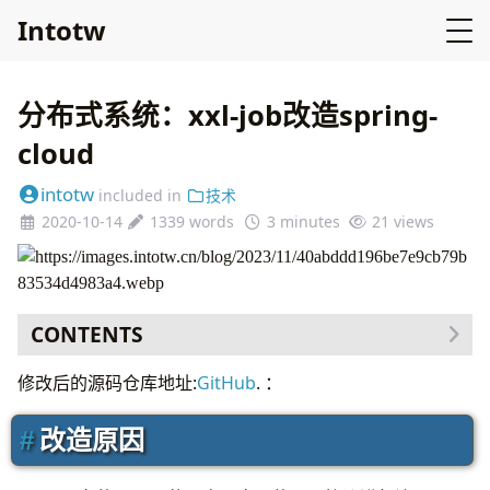
Intotw
分布式系统：xxl-job改造spring-
cloud
intotw
included in
技术
2020-10-14
1339 words
3 minutes
21
views
CONTENTS
改造原因
修改后的源码仓库地址:
GitHub
. ：
主要改造思路
调度中心
改造原因
调度中心 执行器侧
总结