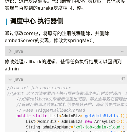
标识，进行灰度调度。代码结合1中的列表获取，具体灰度
实现与百度到的eureka灰度相同，略。
调度中心 执行器侧
通过修改core包，将原有的注册线程删除，并删除
embedServer的实现，修改为springMVC。
修改处理callback的逻辑，使得任务执行结果可以回调到
@Controller
admin
public
class
XxlJobHandlerController
{
private
static
final
Logger
logger
=
LoggerFactor
private
ExecutorBiz
executorBiz
;
@Value
(
"${xxl.job.accessToken:}"
)
private
String
accessToken
;
@Autowired
ThreadPoolExecutor
bizThreadPool
;
@PostConstruct
public
static
List
<
AdminBiz
>
getAdminBizList
(){
public
void
start
()
{
List
<
AdminBiz
>
adminBizs
=
new
ArrayList
<>();
executorBiz
=
new
ExecutorBizImpl
();
String
adminAppName
=
"xxl-job-admin-cloud"
;