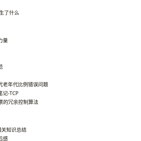
发生了什么
力量
范
代老年代比例错误问题
记-TCP
投票的冗余控制算法
l锁相关知识总结
后感